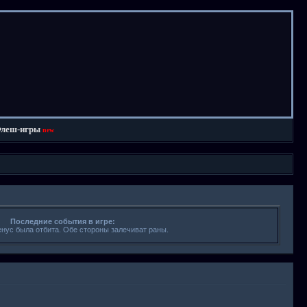
леш-игры
new
Последние события в игре:
енус была отбита. Обе стороны залечиват раны.