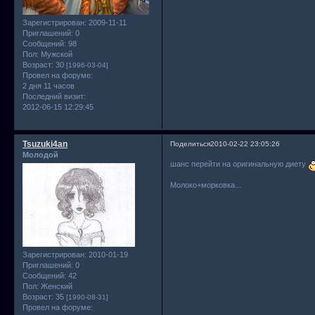
Зарегистрирован
: 2009-11-11
Приглашений:
0
Сообщений:
98
Пол:
Мужской
Возраст:
30
[1996-03-04]
Провел на форуме:
2 дня 11 часов
Последний визит:
2012-06-15 12:29:45
Tsuzuki4an
Поделиться
2010-02-22 23:05:26
Молодой
шанс перейти на оригинальную диету
Молоко+морковка...
Зарегистрирован
: 2010-01-19
Приглашений:
0
Сообщений:
42
Пол:
Женский
Возраст:
35
[1990-08-31]
Провел на форуме: