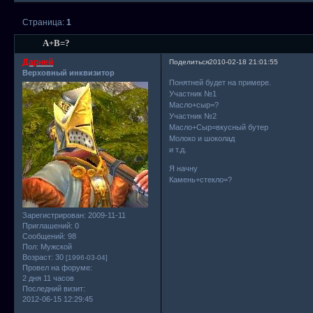
Страница:
1
А+В=?
Дарней
Поделиться
2010-02-18 21:01:55
Верховный инквизитор
Понятней будет на примере.
Участник №1
Масло+сыр=?
Участник №2
Масло+Сыр=вкусный бутер
Молоко и шоколад
и т.д.
Я начну
Камень+стекло=?
Зарегистрирован
: 2009-11-11
Приглашений:
0
Сообщений:
98
Пол:
Мужской
Возраст:
30
[1996-03-04]
Провел на форуме:
2 дня 11 часов
Последний визит:
2012-06-15 12:29:45