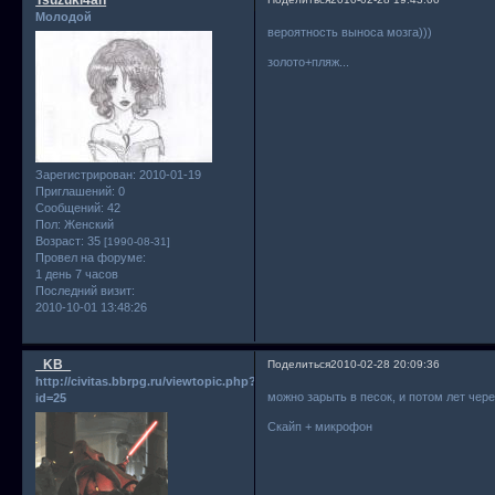
Tsuzuki4an
Молодой
вероятность выноса мозга)))
золото+пляж...
Зарегистрирован
: 2010-01-19
Приглашений:
0
Сообщений:
42
Пол:
Женский
Возраст:
35
[1990-08-31]
Провел на форуме:
1 день 7 часов
Последний визит:
2010-10-01 13:48:26
_KB_
Поделиться
2010-02-28 20:09:36
http://civitas.bbrpg.ru/viewtopic.php?
можно зарыть в песок, и потом лет чер
id=25
Скайп + микрофон