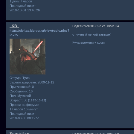
1 день 7 часов
Последний визит:
2010-10-01 13:48:26
_KB_
Поделиться
2010-02-25 16:35:24
http://civitas.bbrpg.ru/viewtopic.php?
отличный легкий завтрак)
id=25
Куча времени + комп
Откуда:
Тула
Зарегистрирован
: 2009-11-12
Приглашений:
0
Сообщений:
16
Пол:
Мужской
Возраст:
30
[1995-10-12]
Провел на форуме:
17 часов 16 минут
Последний визит:
2010-08-03 08:12:51
Поделиться
2010-02-28 19:43:00