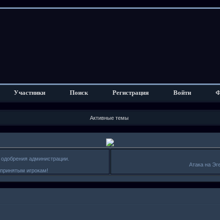
Участники
Поиск
Регистрация
Войти
Ф
Активные темы
я одобрения администрации.
Атака на Эг
епринятым игрокам!