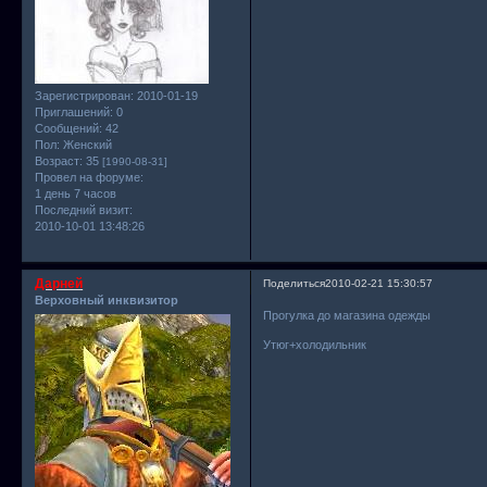
Зарегистрирован
: 2010-01-19
Приглашений:
0
Сообщений:
42
Пол:
Женский
Возраст:
35
[1990-08-31]
Провел на форуме:
1 день 7 часов
Последний визит:
2010-10-01 13:48:26
Дарней
Поделиться
2010-02-21 15:30:57
Верховный инквизитор
Прогулка до магазина одежды
Утюг+холодильник