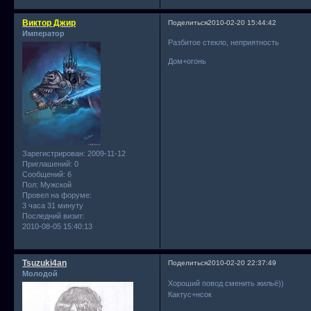
Виктор Джир
Поделиться
2010-02-20 15:44:42
Император
Разбитое стекло, неприятность
Дом+огонь
Зарегистрирован
: 2009-11-12
Приглашений:
0
Сообщений:
6
Пол:
Мужской
Провел на форуме:
3 часа 31 минуту
Последний визит:
2010-08-05 15:40:13
Tsuzuki4an
Поделиться
2010-02-20 22:37:49
Молодой
Хороший повод сменить жильё))
Кактус+нсок