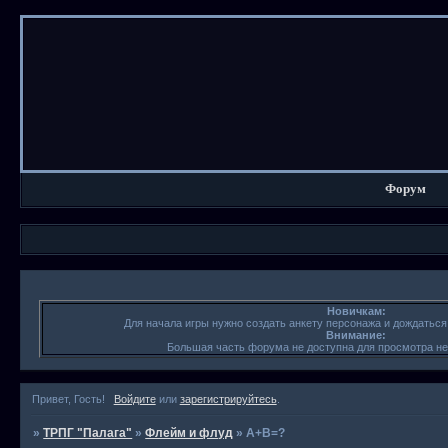
Форум
Новичкам:
Для начала игры нужно создать анкету персонажа и дождатьс
Внимание:
Большая часть форума не доступна для просмотра н
Привет, Гость!
Войдите
или
зарегистрируйтесь
.
»
ТРПГ "Палага"
»
Флейм и флуд
»
А+В=?