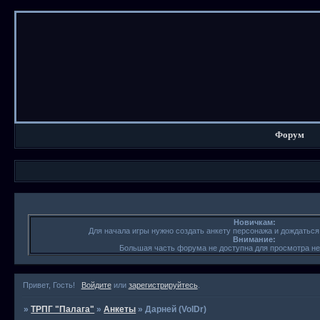
Форум
Новичкам:
Для начала игры нужно создать анкету персонажа и дождатьс
Внимание:
Большая часть форума не доступна для просмотра н
Привет, Гость!
Войдите
или
зарегистрируйтесь
.
»
ТРПГ "Палага"
»
Анкеты
»
Дарней (VolDr)