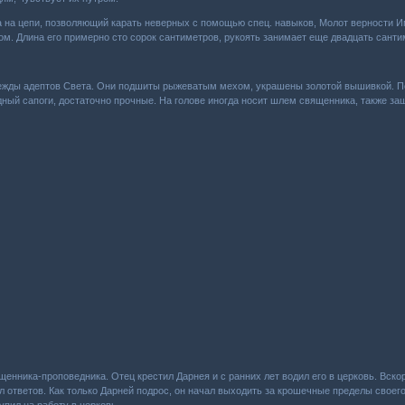
на цепи, позволяющий карать неверных с помощью спец. навыков, Молот верности Им
ом. Длина его примерно сто сорок сантиметров, рукоять занимает еще двадцать санти
ежды адептов Света. Они подшиты рыжеватым мехом, украшены золотой вышивкой. По
дный сапоги, достаточно прочные. На голове иногда носит шлем священника, также з
щенника-проповедника. Отец крестил Дарнея и с ранних лет водил его в церковь. Вск
ал ответов. Как только Дарней подрос, он начал выходить за крошечные пределы свое
пил на работу в церковь.