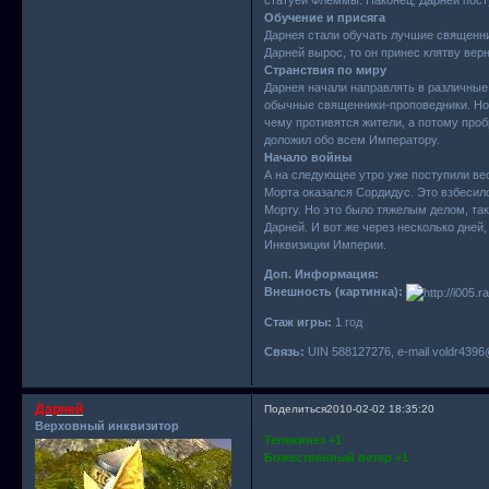
Обучение и присяга
Дарнея стали обучать лучшие священни
Дарней вырос, то он принес клятву ве
Странствия по миру
Дарнея начали направлять в различные
обычные священники-проповедники. Но в
чему противятся жители, а потому проб
доложил обо всем Императору.
Начало войны
А на следующее утро уже поступили вес
Морта оказался Сордидус. Это взбесил
Морту. Но это было тяжелым делом, та
Дарней. И вот же через несколько дней,
Инквизиции Империи.
Доп. Информация:
Внешность (картинка):
Стаж игры:
1 год
Связь:
UIN 588127276, e-mail voldr439
Дарней
Поделиться
2010-02-02 18:35:20
Верховный инквизитор
Телекинез +1
Божественный ветер +1