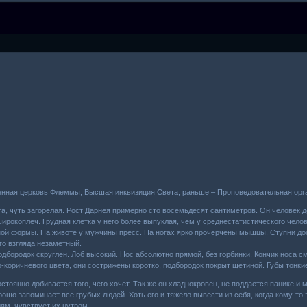
енная церковь Флеммы, Высшая инквизиция Света, раньше – Проповедовательная орг
а, чуть загорелая. Рост Дарнея примерно сто восемьдесят сантиметров. Он человек до
ирокоплеч. Грудная клетка у него более выпуклая, чем у среднестатистического челов
ой формы. На животе у мужчины пресс. На ногах ярко прочерчены мышцы. Ступни дос
го взгляда незаметный.
одбородок скруглен. Лоб высокий. Нос абсолютно прямой, без горбинки. Кончик носа см
о-коричневого цвета, они сострижены коротко, подбородок покрыт щетиной. Губы тонки
тоянно добивается того, чего хочет. Так же он хладнокровен, не поддается панике и 
ошо запоминает все грубых людей. Хоть его и тяжело вывести из себя, когда кому-то 
ям, чувствует их нутром.