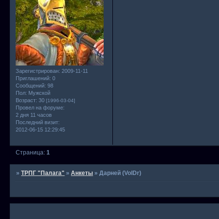
Зарегистрирован
: 2009-11-11
Приглашений:
0
Сообщений:
98
Пол:
Мужской
Возраст:
30
[1996-03-04]
Провел на форуме:
2 дня 11 часов
Последний визит:
2012-06-15 12:29:45
Страница:
1
»
ТРПГ "Палага"
»
Анкеты
»
Дарней (VolDr)