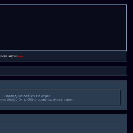
леш-игры
new
Последние события в игре:
енус была отбита. Обе стороны залечиват раны.