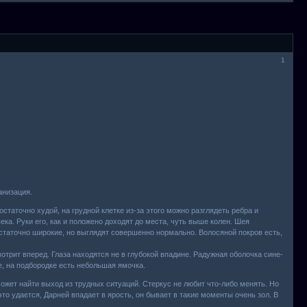
1
анизация.
статочно худой, на грудной клетке из-за этого можно разглядеть ребра и
ека. Руки его, как и положено доходят до места, чуть выше колен. Шея
таточно широкие, но выглядят совершенно нормально. Волосяной покров есть,
отрит вперед. Глаза находятся не в глубокой впадине. Радужная оболочка сине-
е, на подбородке есть небольшая ямочка.
может найти выход из трудных ситуаций. Стеркус не любит что-либо менять. Но
это удается, Дарней впадает в ярость, он бывает в такие моменты очень зол. В