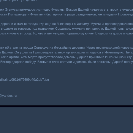
ки Эгенуса премудростям чудес Флеммы. Вскоре Дарней начал уметь творить чудеса. 
рности Императору и Флемме и был принят в рады священников, как младший Проповед
 деревни и малые города, где еще не было веры в Флемму. Мужчина проповедовал сво
 одном из городов, под названием Сордидус, мужчину не приняли. Дарней попытался в
рался ночью в город. То, что о там увидел, поразило мужчину. В одном из домов мирн
ти об атаке из города Сордидус на ближайшие деревни. Через несколько дней новое к
о Дарней. Он ушел из Проповедовательной организации и подался в Инквизицию. Нача
к как в армии Вита-Морта присутствовали демоны. Дарнея приняли в Инквизицию и сд
 Виктор одержал победу. Взятые в плен еретики и демоны были сожжены. Дарней вернул
6@yandex.ru