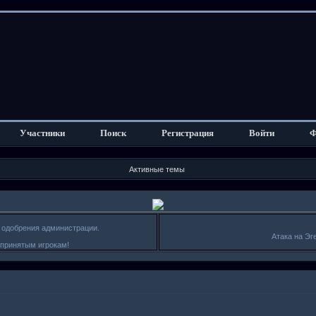
Участники
Поиск
Регистрация
Войти
Ф
Активные темы
я одобрения администрации.
Атака на Эг
епринятым игрокам!