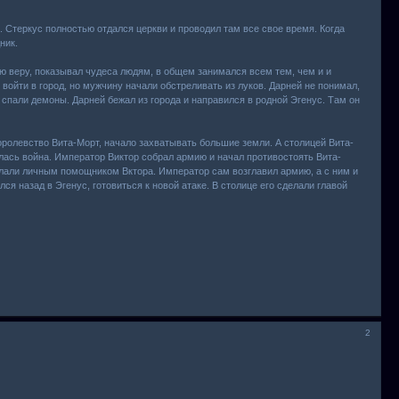
Стеркус полностью отдался церкви и проводил там все свое время. Когда
ник.
ю веру, показывал чудеса людям, в общем занимался всем тем, чем и и
ойти в город, но мужчину начали обстреливать из луков. Дарней не понимал,
о спали демоны. Дарней бежал из города и направился в родной Эгенус. Там он
оролевство Вита-Морт, начало захватывать большие земли. А столицей Вита-
лась война. Император Виктор собрал армию и начал противостоять Вита-
елали личным помощником Вктора. Император сам возглавил армию, а с ним и
ся назад в Эгенус, готовиться к новой атаке. В столице его сделали главой
2