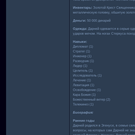
Инвентарь:
Золотой Крест Священника 
металлическую головку, обшитую золот
Деньги:
50 000 динарий
Одежда:
Дарней одевается в серые од
ударов мечом. На ногах Стеркуса похо
Навыки:
Дипломат (1)
Стратег (1)
Инженер (1)
Разведчик (1)
Лидер (1)
Целитель (1)
Исследователь (1)
Лечение (1)
Левитация (1)
Освобождение (1)
Кара Божия (1)
Божественный ветер (2)
Телекинез (1)
Биография:
Ранние годы
Дарней родился в Эгенусе, в семье свя
вопросы, на которых сам Дарней не зн
статуей Флеммы. Наконец, Дарней посту