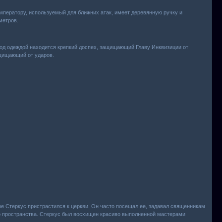
ператору, используемый для ближних атак, имеет деревянную ручку и
метров.
д одеждой находится крепкий доспех, защищающий Главу Инквизиции от
ащищающий от ударов.
оре Стеркус пристрастился к церкви. Он часто посещал ее, задавал священникам
го пространства. Стеркус был восхищен красиво выполненной мастерами